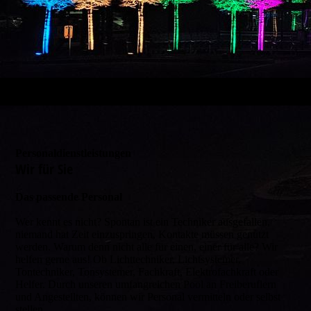
Personaldienstleistungen
Wir für Sie
Das passende Personal
Wer kennt es nicht? Spontan ist ein Techniker ausgefallen,
niemand hat Zeit einzuspringen, Kontakte müssen genutzt
werden. Warum denn nicht alle für einen, einer für alle? Wir
helfen gerne aus! Ob Lichttechniker, Lichtsystemer,
Tontechniker, Tonsystemer, Fachkraft, Elektrofachkraft oder
Helfer. Durch unseren umfangreichen Pool an Freiberuflern
und Angestellten, können wir Personal vermitteln oder selbst
stellen.